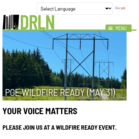
MENU
Mission
Impact
Members
News
Events
PGE WILDFIRE READY (MAY 31)
Resources
Photo: Jan Canty, Unsplash
YOUR VOICE MATTERS
PLEASE JOIN US AT A WILDFIRE READY EVENT.