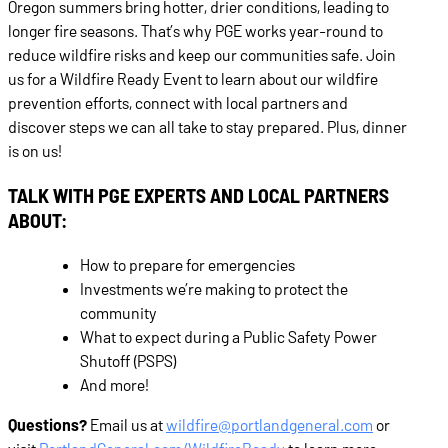
Oregon summers bring hotter, drier conditions, leading to
longer fire seasons. That’s why PGE works year-round to
reduce wildfire risks and keep our communities safe. Join
us for a Wildfire Ready Event to learn about our wildfire
prevention efforts, connect with local partners and
discover steps we can all take to stay prepared. Plus, dinner
is on us!
TALK WITH PGE EXPERTS AND LOCAL PARTNERS
ABOUT:
How to prepare for emergencies
Investments we’re making to protect the
community
What to expect during a Public Safety Power
Shutoff (PSPS)
And more!
Questions?
Email us at
wildfire@portlandgeneral.com
or